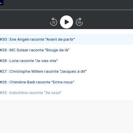
#30 : Eve Angeli raconte "Avant de partir"
#29 : MC Solaar raconte "Bouge de là"
28 : Lorie raconte "Je vais vite"
#27 : Christophe Willem raconte "Jacques a dit"
#26 : Chimène Badi raconte "Entre nous"
#25 : Indochine raconte "3e sexe"
#24 : Zaho raconte "C'est chelou"
#23 : Patrick Bruel raconte "Au café des délices"
#22 : Kyo raconte "Le chemin"