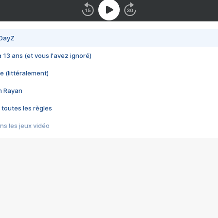
 DayZ
 a 13 ans (et vous l'avez ignoré)
e (littéralement)
im Rayan
 toutes les règles
s les jeux vidéo
us choquant de Rockstar ? - Le scandale BULLY
e plus moche de Steam
du RÊVE tourne au CAUCHEMAR
pendant 8 heures
it… à tort